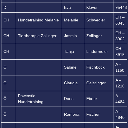
D
Eva
Klever
95448
CH –
CH
Hundetraining Melanie
Melanie
Schwegler
6343
CH –
CH
Tiertherapie Zollinger
Jasmin
Zollinger
8902
CH –
CH
Tanja
Lindermeier
8915
A –
Ö
Sabine
Fischböck
1160
A –
Ö
Claudia
Geistlinger
1210
Pawtastic
A-
Ö
Doris
Ebner
Hundetraining
4484
A –
Ö
Ramona
Fischer
4840
A-