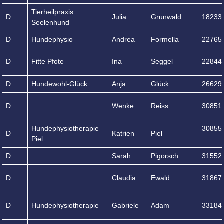
Tierheilpraxis
D
Julia
Grunwald
18233
Seelenhund
D
Hundephysio
Andrea
Formella
22765
D
Fitte Pfote
Ina
Seggel
22844
D
Hundewohl-Glück
Anja
Glück
26629
D
Wenke
Reiss
30851
Hundephysiotherapie
30855
D
Katrien
Piel
Piel
D
Sarah
Pigorsch
31552
D
Claudia
Ewald
31867
D
Hundephysiotherapie
Gabriele
Adam
33184