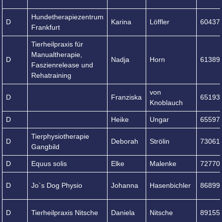
Hundetherapiezentrum
D
Karina
Löffler
60437
Frankfurt
Tierheilpraxis für
Manualtherapie,
D
Nadja
Horn
61389
Faszienrelease und
Rehatraining
von
D
Franziska
65193
Knoblauch
D
Heike
Ungar
65597
Tierphysiotherapie
D
Deborah
Strölin
73061
Gangbild
D
Equus solis
Elke
Malenke
72770
D
Jo`s Dog Physio
Johanna
Hasenbichler
86899
D
Tierheilpraxis Nitsche
Daniela
Nitsche
89155