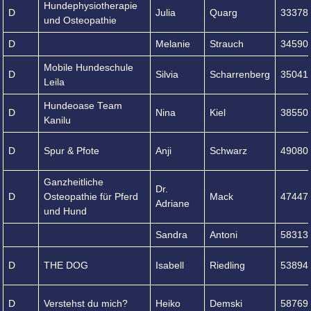
Hundephysiotherapie
D
Julia
Quarg
33378
und Osteopathie
D
Melanie
Strauch
34590
Mobile Hundeschule
D
Silvia
Scharrenberg
35041
Leila
Hundeoase Team
D
Nina
Kiel
38550
Kanilu
D
Spur & Pfote
Anji
Schwarz
49080
Ganzheitliche
Dr.
D
Osteopathie für Pferd
Mack
47447
Adriane
und Hund
Sandra
Antoni
58313
D
THE DOG
Isabell
Riedling
53894
D
Verstehst du mich?
Heiko
Demski
58769